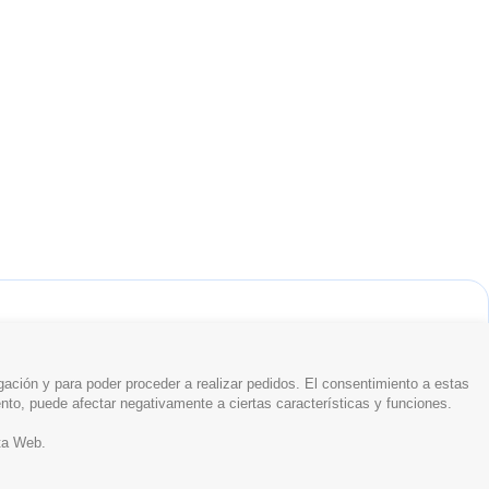
ación y para poder proceder a realizar pedidos. El consentimiento a estas
ento, puede afectar negativamente a ciertas características y funciones.
ta Web.
Whataspp Live Chat
Whataspp Live Chat