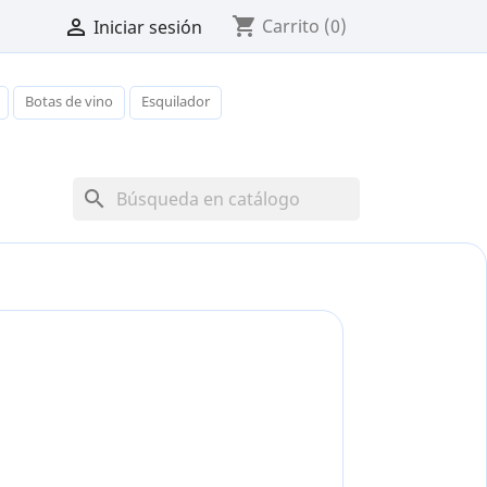
shopping_cart

Carrito
(0)
Iniciar sesión
Botas de vino
Esquilador
search