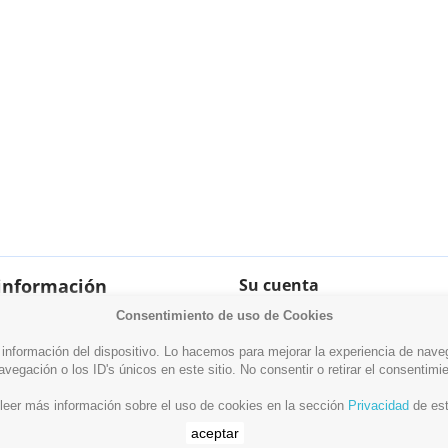
información
Su cuenta
Información personal
ede viajar con navaja?
Consentimiento de uso de Cookies
Pedidos
información del dispositivo. Lo hacemos para mejorar la experiencia de naveg
Facturas por abono
gación o los ID's únicos en este sitio. No consentir o retirar el consentimi
Direcciones
leer más información sobre el uso de cookies en la sección
Privacidad
de es
Mis alertas
aceptar