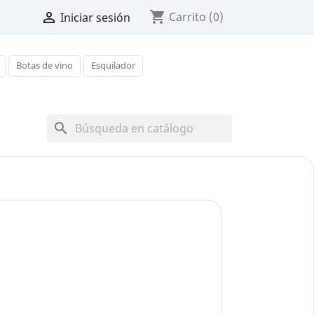
shopping_cart

Carrito
(0)
Iniciar sesión
Botas de vino
Esquilador
search