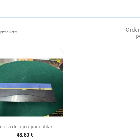
Orde
producto.
p
iedra de agua para afilar
Vista rápida

48,60 €