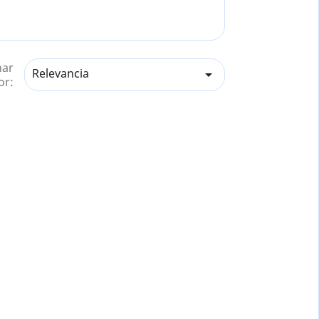
nar
Relevancia

or: