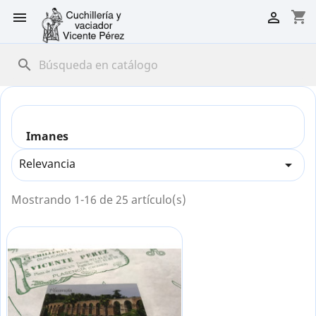
shopping_cart


search
Imanes
Relevancia

Mostrando 1-16 de 25 artículo(s)